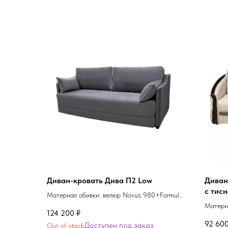
Диван-кровать Дива П2 Low
Диван
с тис
Материал обивки: велюр Novus 980+Formula
оттен
960
Материа
124 200
₽
01
92 60
Out of stock