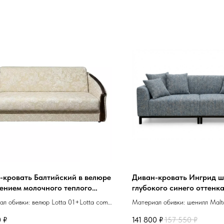
-кровать Балтийский в велюре
Диван-кровать Ингрид 
нением молочного теплого
глубокого синего оттенка
ка велюр Lotta 01+Lotta com 01
меланжевыми переливам
л обивки: велюр Lotta 01+Lotta com
Материал обивки: шенилл Malt
Storm
0
₽
141 800
₽
157 550
₽