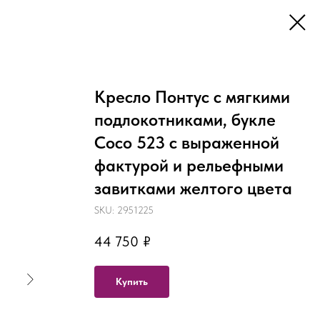
Кресло Понтус с мягкими
подлокотниками, букле
Сoco 523 с выраженной
фактурой и рельефными
завитками желтого цвета
SKU:
2951225
44 750
₽
Купить