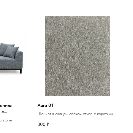
шенилл
Aura 01
 с
Шенилл в скандинавском стиле с коротким
и Malta
a storm
ворсом пепельного цвета
300
₽