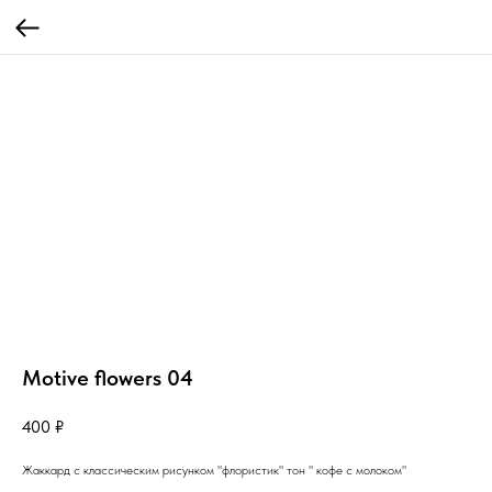
Motive flowers 04
400
₽
Жаккард с классическим рисунком "флористик" тон " кофе с молоком"