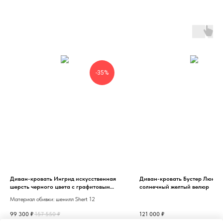
-35%
Диван-кровать Ингрид искусственная
Диван-кровать Бустер Люкс м
шерсть черного цвета с графитовым
солнечный желтый велюр
оттенком Shert 12
Материал обивки: шенилл Shert 12
99 300
₽
157 550
₽
121 000
₽