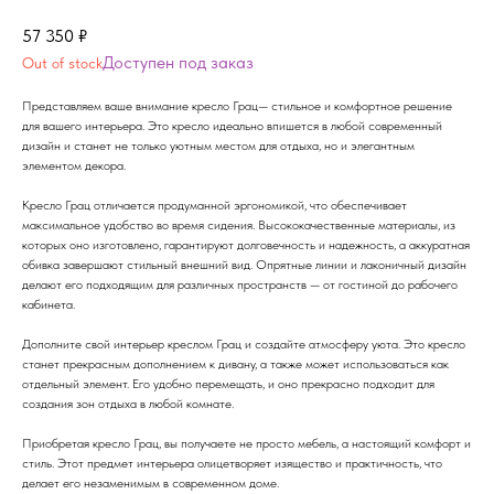
57 350
₽
Out of stock
Представляем ваше внимание кресло Грац— стильное и комфортное решение
для вашего интерьера. Это кресло идеально впишется в любой современный
дизайн и станет не только уютным местом для отдыха, но и элегантным
элементом декора.
Кресло Грац отличается продуманной эргономикой, что обеспечивает
максимальное удобство во время сидения. Высококачественные материалы, из
которых оно изготовлено, гарантируют долговечность и надежность, а аккуратная
обивка завершают стильный внешний вид. Опрятные линии и лаконичный дизайн
делают его подходящим для различных пространств — от гостиной до рабочего
кабинета.
Дополните свой интерьер креслом Грац и создайте атмосферу уюта. Это кресло
станет прекрасным дополнением к дивану, а также может использоваться как
отдельный элемент. Его удобно перемещать, и оно прекрасно подходит для
создания зон отдыха в любой комнате.
Приобретая кресло Грац, вы получаете не просто мебель, а настоящий комфорт и
стиль. Этот предмет интерьера олицетворяет изящество и практичность, что
делает его незаменимым в современном доме.