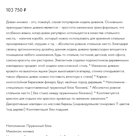
103 750
₽
Диван-книжка - это, пожалуй, самая популярная модель диванов. Основными
преимуществами дивана являются: - простота механизма трансформации, что
особенно важно, когда диван регулярно используется в качестве спального
места, - наличие короба , который можно использовать для хранения спальных
принадлежностей, игрушек и т.д. - абсолютно ровное спальное место. Благодаря
своему эргономичному дизайну, данная модель дивана превосходно впишется в
помещение любого назначения, будь то спальня, гостиная, детская, холл офиса,
салона красоты или ресторана. Элегантная отделка подлокотников деревянными
накладками придает этой модели классический стиль. * Механизм дивана-
кровати на выкатном ящике (ящик выкатывается вперед, спинка откидывается,
таким образом диван можно поставить вплотную к стене) * Каркас -
многослойная березовая фанера, брус хвойных пород деревьев. * Наполнение -
специально подготовленный пружинный блок 'боннель'. * Абсолютно ровное
спальное место ( без стыка между пружинными блоками). * Комплектуется
креслом для отдыха или креслом-кроватью по желанию заказчика *
Декоративные накладки из массива березы (индивидуальная тонировка 11 цветов
'под дерево') Комплектация: Без подушек
Наполнение: Пружинный блок
Механизм: книжка