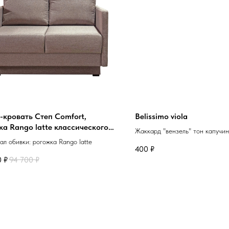
-кровать Степ Comfort,
Belissimo viola
ка Rango latte классического
Жаккард "вензель" тон капучи
ния с фактурным рисунком,
л обивки: рогожка Rango latte
о-коричневого цвета
400
₽
0
₽
94 700
₽