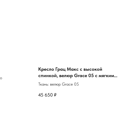
Кресло Грац Макс с высокой
спинкой, велюр Grace 05 с мягким
но
ворсом и растительным орнаментом
Ткань: велюр Grace 05
бледно‑сливового оттенка
45 650
₽