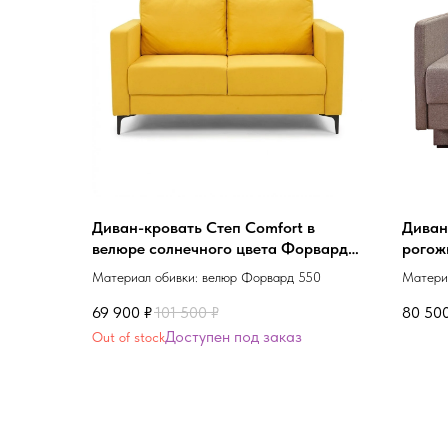
Диван-кровать Степ Comfort в
Диван
велюре солнечного цвета Форвард
рогож
550
плете
Материал обивки: велюр Форвард 550
Материа
светл
69 900
₽
101 500
₽
80 50
Out of stock