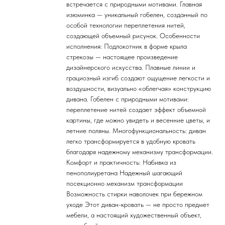
встречается с природными мотивами. Главная
изюминка — уникальный гобелен, созданный по
особой технологии переплетения нитей,
создающей объемный рисунок. Особенности
исполнения: Подлокотник в форме крыла
стрекозы — настоящее произведение
дизайнерского искусства. Плавные линии и
грациозный изгиб создают ощущение легкости и
воздушности, визуально «облегчая» конструкцию
дивана. Гобелен с природными мотивами:
переплетение нитей создает эффект объемной
картины, где можно увидеть и весенние цветы, и
летние поляны. Многофункциональность: диван
легко трансформируется в удобную кровать
благодаря надежному механизму трансформации.
Комфорт и практичность: Набивка из
пенополиуретана Надежный шагающий
посекционно механизм трансформации
Возможность стирки наволочек при бережном
уходе Этот диван-кровать — не просто предмет
мебели, а настоящий художественный объект,