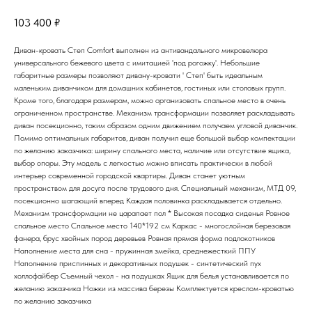
103 400
₽
Диван-кровать Степ Comfort выполнен из антивандального микровелюра
универсального бежевого цвета с имитацией 'под рогожку'. Небольшие
габаритные размеры позволяют дивану-кровати ' Степ' быть идеальным
маленьким диванчиком для домашних кабинетов, гостиных или столовых групп.
Кроме того, благодаря размерам, можно организовать спальное место в очень
ограниченном пространстве. Механизм трансформации позволяет раскладывать
диван посекционно, таким образом одним движением получаем угловой диванчик.
Помимо оптимальных габаритов, диван получил еще большой выбор компектации
по желанию заказчика: ширину спального места, наличие или отсутствие ящика,
выбор опоры. Эту модель с легкостью можно вписать практически в любой
интерьер современной городской квартиры. Диван станет уютным
пространством для досуга после трудового дня. Специальный механизм, МТД 09,
посекционно шагающий вперед Каждая половинка раскладывается отдельно.
Механизм трансформации не царапает пол * Высокая посадка сиденья Ровное
спальное место Спальное место 140*192 см Каркас - многослойная березовая
фанера, брус хвойных пород деревьев Ровная прямая форма подлокотников
Наполнение места для сна - пружинная змейка, среднежесткий ППУ
Наполнение приспинных и декоративных подушек - синтетический пух
холлофайбер Съемный чехол - на подушках Ящик для белья устанавливается по
желанию заказчика Ножки из массива березы Комплектуется креслом-кроватью
по желанию заказчика