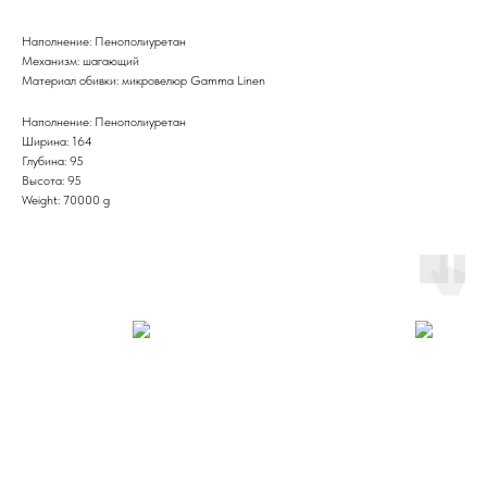
Наполнение: Пенополиуретан
Механизм: шагающий
Материал обивки: микровелюр Gamma Linen
Наполнение: Пенополиуретан
Ширина: 164
Глубина: 95
Высота: 95
Weight: 70000 g