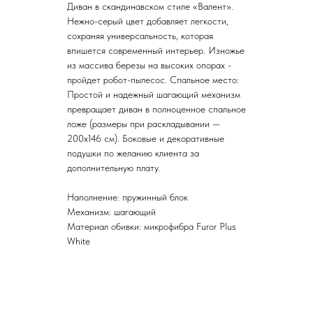
Диван в скандинавском стиле «Валент».
Нежно-серый цвет добавляет легкости,
сохраняя универсальность, которая
впишется современный интерьер. Изножье
из массива березы на высоких опорах -
пройдет робот-пылесос. Спальное место:
Простой и надежный шагающий механизм
превращает диван в полноценное спальное
ложе (размеры при раскладывании —
200x146 см). Боковые и декоративные
подушки по желанию клиента за
дополнительную плату.
Наполнение: пружинный блок
Механизм: шагающий
Материал обивки: микрофибра Furor Plus
White