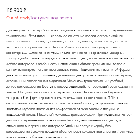
118 900
₽
Out of stock
Диван-кровать Бустер-New — воплощение классического стиля с современными
технологиями. Этот диван — идеальное сочетание классического дизайна и
современного комфорта, где каждая деталь продумана для вашего удобства и
эстетического удовольствия. Дизайн: Изысканная модель в ретро-стиле с
характерными мягкими изогнутыми подлокотниками и деревянным декором.
Благородный оттенок бильярдного сукна -этот цвет делает диван ярким акцентом
любого интерьера. Особенности исполнения: Обивка: премиальный велюр с
кантом из контрастного велюра светлых тонов Подлокотники: изогнутой формы
для комфортного расположения Деревянный декор: натуральный массив березы,
окрашенный экологичными морилками Механизм трансформации: удобный,
легкое раскладывание Доступ к коробу: отдельный, не требующий раскладывания
дивана Подушки: высокие, с поддержкой головы Опоры - массив березы в
тонировке Комфорт и практичность: Анатомическое наполнение ППУ с
оптимальным балансом мягкости Вместительный короб для хранения с легким
доступом Глубокая посадка для комфортного отдыха Высокие подушки с
поддержкой головы Надежный механизм трансформации Преимущества: Ретро-
дизайн с современными технологиями Благородный зеленый - акцент для
спокойного выдержанного интерьера Удобный доступ к коробу без
раскладывания Высокие подушки обеспечивают комфорт при сидении Изогнутые
подлокотники добавляют элегантности