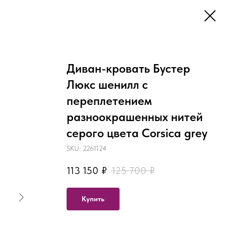
Диван-кровать Бустер
Люкс шенилл с
переплетением
разноокрашенных нитей
серого цвета Corsica grey
SKU:
2261124
113 150
₽
125 700
₽
Купить