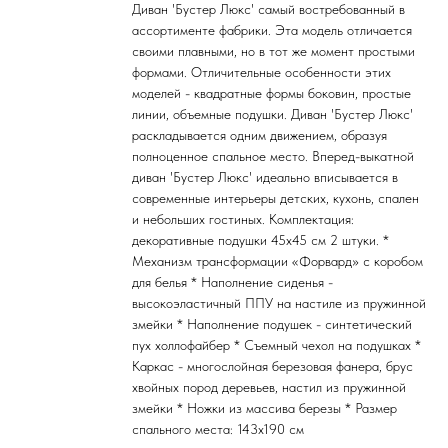
Диван 'Бустер Люкс' самый востребованный в
ассортименте фабрики. Эта модель отличается
своими плавными, но в тот же момент простыми
формами. Отличительные особенности этих
моделей - квадратные формы боковин, простые
линии, объемные подушки. Диван 'Бустер Люкс'
раскладывается одним движением, образуя
полноценное спальное место. Вперед-выкатной
диван 'Бустер Люкс' идеально вписывается в
современные интерьеры детских, кухонь, спален
и небольших гостиных. Комплектация:
декоративные подушки 45х45 см 2 штуки. *
Механизм трансформации «Форвард» с коробом
для белья * Наполнение сиденья -
высокоэластичный ППУ на настиле из пружинной
змейки * Наполнение подушек - синтетический
пух холлофайбер * Съемный чехол на подушках *
Каркас - многослойная березовая фанера, брус
хвойных пород деревьев, настил из пружинной
змейки * Ножки из массива березы * Размер
спального места: 143х190 см