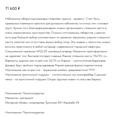
71 600
₽
Небольшие габаритные размеры позволяют креслу - кровати ' Степ' быть
идеальным маленьким креслом для домашних кабинетов, гостиных или столовых
групп. Кроме того, благодаря размерам, можно организовать спальное место в
очень ограниченном пространстве. Помимо оптимальных габаритов, у кресла
есть еще большой выбор комплектации по желанию заказчика: ширина спального
места, наличие или отсутствие ящика, выбор опор. Эту модель с легкостью можно
вписать практически в любой интерьер современной городской квартиры.
Специальный механизм МТД 09, шагающий вперед. Механизм трансформации
не царапает пол. Высокая посадка сиденья Ровное спальное место 70х192 см
Варианты ширины места для сна: 60,70 см Каркас - многослойная березовая
фанера, брус хвойных пород деревьев Ровная прямая форма подлокотников
Наполнение места для сна - пружинная змейка, среднежесткий ППУ
Наполнение приспинной подушки - синтетический пух холлофайбер Съемный
чехол - на приспинной подушке Опоры: круглые ножки из массива березы
Наполнение: Пенополиуретан
Механизм: шагающий
Материал обивки: микровелюр Тропикал 80+Aquarelle 04
Наполнение: Пенополиуретан