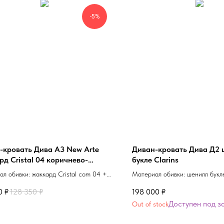
-5%
-кровать Дива А3 New Arte
Диван-кровать Дива Д2 
д Cristal 04 коричнево-
букле Clarins
тового оттенка
л обивки: жаккард Cristal com 04 +
Материал обивки: шенилл букле
stripe 04 +Cristal 04
0
₽
128 350
₽
198 000
₽
Out of stock