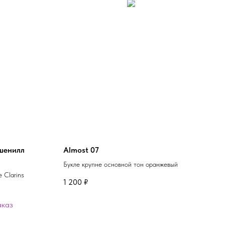
шенилл
Almost 07
Букле крупне основной тон оранжевый
 Clarins
1 200
₽