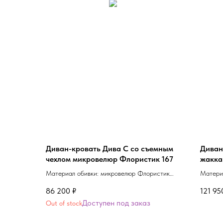
Диван-кровать Дива С со съемным
Диван
чехлом микровелюр Флористик 167
жаккар
фиоле
Материал обивки: микровелюр Флористик
Материа
167
Cristal 
86 200
₽
121 95
Out of stock