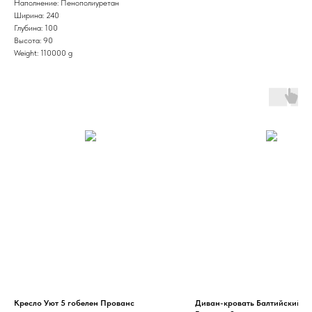
Наполнение: Пенополиуретан
Ширина: 240
Глубина: 100
Высота: 90
Weight: 110000 g
Кресло Уют 5 гобелен Прованс
Диван-кровать Балтийский в