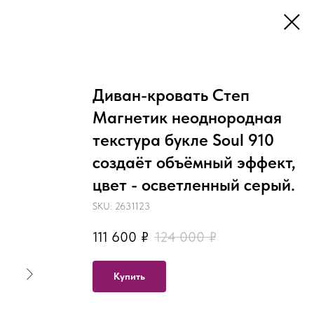
Диван-кровать Степ
Магнетик неоднородная
текстура букле Soul 910
создаёт объёмный эффект,
цвет - осветленный серый.
SKU:
2631123
111 600
₽
124 000
₽
Купить