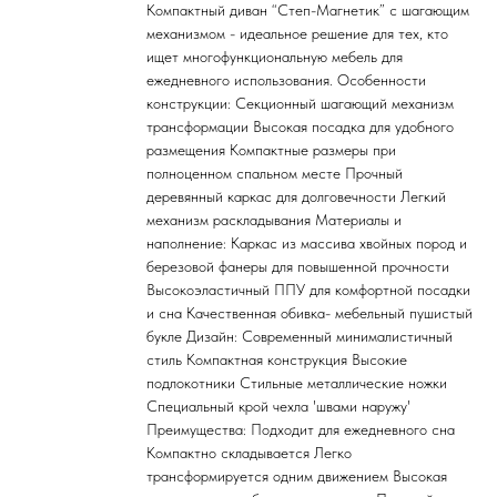
Компактный диван “Степ-Магнетик” с шагающим
механизмом - идеальное решение для тех, кто
ищет многофункциональную мебель для
ежедневного использования. Особенности
конструкции: Секционный шагающий механизм
трансформации Высокая посадка для удобного
размещения Компактные размеры при
полноценном спальном месте Прочный
деревянный каркас для долговечности Легкий
механизм раскладывания Материалы и
наполнение: Каркас из массива хвойных пород и
березовой фанеры для повышенной прочности
Высокоэластичный ППУ для комфортной посадки
и сна Качественная обивка- мебельный пушистый
букле Дизайн: Современный минималистичный
стиль Компактная конструкция Высокие
подлокотники Стильные металлические ножки
Специальный крой чехла 'швами наружу'
Преимущества: Подходит для ежедневного сна
Компактно складывается Легко
трансформируется одним движением Высокая