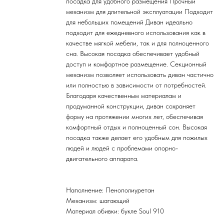
посадка для удобного размещения Прочный
механизм для длительной эксплуатации Подходит
для небольших помещений Диван идеально
подходит для ежедневного использования как в
качестве мягкой мебели, так и для полноценного
сна. Высокая посадка обеспечивает удобный
доступ и комфортное размещение. Секционный
механизм позволяет использовать диван частично
или полностью в зависимости от потребностей.
Благодаря качественным материалам и
продуманной конструкции, диван сохраняет
форму на протяжении многих лет, обеспечивая
комфортный отдых и полноценный сон. Высокая
посадка также делает его удобным для пожилых
людей и людей с проблемами опорно-
двигательного аппарата.
Наполнение: Пенополиуретан
Механизм: шагающий
Материал обивки: букле Soul 910