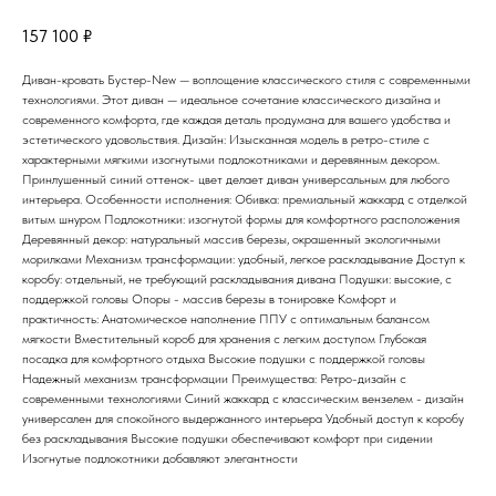
157 100
₽
Диван-кровать Бустер-New — воплощение классического стиля с современными
технологиями. Этот диван — идеальное сочетание классического дизайна и
современного комфорта, где каждая деталь продумана для вашего удобства и
эстетического удовольствия. Дизайн: Изысканная модель в ретро-стиле с
характерными мягкими изогнутыми подлокотниками и деревянным декором.
Принлушенный синий оттенок- цвет делает диван универсальным для любого
интерьера. Особенности исполнения: Обивка: премиальный жаккард с отделкой
витым шнуром Подлокотники: изогнутой формы для комфортного расположения
Деревянный декор: натуральный массив березы, окрашенный экологичными
морилками Механизм трансформации: удобный, легкое раскладывание Доступ к
коробу: отдельный, не требующий раскладывания дивана Подушки: высокие, с
поддержкой головы Опоры - массив березы в тонировке Комфорт и
практичность: Анатомическое наполнение ППУ с оптимальным балансом
мягкости Вместительный короб для хранения с легким доступом Глубокая
посадка для комфортного отдыха Высокие подушки с поддержкой головы
Надежный механизм трансформации Преимущества: Ретро-дизайн с
современными технологиями Синий жаккард с классическим вензелем - дизайн
универсален для спокойного выдержанного интерьера Удобный доступ к коробу
без раскладывания Высокие подушки обеспечивают комфорт при сидении
Изогнутые подлокотники добавляют элегантности