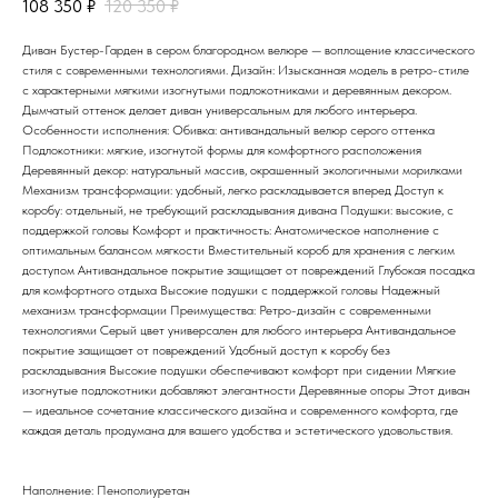
108 350
₽
120 350
₽
Диван Бустер-Гарден в сером благородном велюре — воплощение классического
стиля с современными технологиями. Дизайн: Изысканная модель в ретро-стиле
с характерными мягкими изогнутыми подлокотниками и деревянным декором.
Дымчатый оттенок делает диван универсальным для любого интерьера.
Особенности исполнения: Обивка: антивандальный велюр серого оттенка
Подлокотники: мягкие, изогнутой формы для комфортного расположения
Деревянный декор: натуральный массив, окрашенный экологичными морилками
Механизм трансформации: удобный, легко раскладывается вперед Доступ к
коробу: отдельный, не требующий раскладывания дивана Подушки: высокие, с
поддержкой головы Комфорт и практичность: Анатомическое наполнение с
оптимальным балансом мягкости Вместительный короб для хранения с легким
доступом Антивандальное покрытие защищает от повреждений Глубокая посадка
для комфортного отдыха Высокие подушки с поддержкой головы Надежный
механизм трансформации Преимущества: Ретро-дизайн с современными
технологиями Серый цвет универсален для любого интерьера Антивандальное
покрытие защищает от повреждений Удобный доступ к коробу без
раскладывания Высокие подушки обеспечивают комфорт при сидении Мягкие
изогнутые подлокотники добавляют элегантности Деревянные опоры Этот диван
— идеальное сочетание классического дизайна и современного комфорта, где
каждая деталь продумана для вашего удобства и эстетического удовольствия.
Наполнение: Пенополиуретан