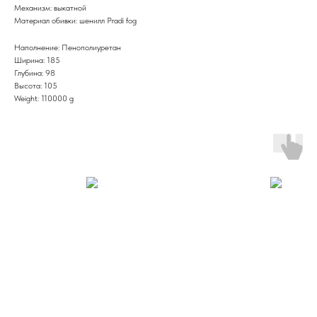
Механизм: выкатной
Материал обивки: шенилл Pradi fog
Наполнение: Пенополиуретан
Ширина: 185
Глубина: 98
Высота: 105
Weight: 110000 g