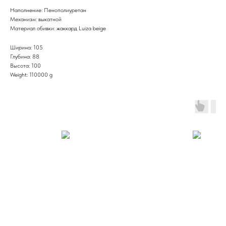
Наполнение: Пенополиуретан
Механизм: выкатной
Материал обивки: жаккард Luiza beige
Ширина: 105
Глубина: 88
Высота: 100
Weight: 110000 g