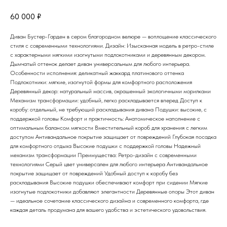
60 000
₽
Диван Бустер-Гарден в сером благородном велюре — воплощение классического
стиля с современными технологиями. Дизайн: Изысканная модель в ретро-стиле
с характерными мягкими изогнутыми подлокотниками и деревянным декором.
Дымчатый оттенок делает диван универсальным для любого интерьера.
Особенности исполнения: деликатный жаккард платинового оттенка
Подлокотники: мягкие, изогнутой формы для комфортного расположения
Деревянный декор: натуральный массив, окрашенный экологичными морилками
Механизм трансформации: удобный, легко раскладывается вперед Доступ к
коробу: отдельный, не требующий раскладывания дивана Подушки: высокие, с
поддержкой головы Комфорт и практичность: Анатомическое наполнение с
оптимальным балансом мягкости Вместительный короб для хранения с легким
доступом Антивандальное покрытие защищает от повреждений Глубокая посадка
для комфортного отдыха Высокие подушки с поддержкой головы Надежный
механизм трансформации Преимущества: Ретро-дизайн с современными
технологиями Серый цвет универсален для любого интерьера Антивандальное
покрытие защищает от повреждений Удобный доступ к коробу без
раскладывания Высокие подушки обеспечивают комфорт при сидении Мягкие
изогнутые подлокотники добавляют элегантности Деревянные опоры Этот диван
— идеальное сочетание классического дизайна и современного комфорта, где
каждая деталь продумана для вашего удобства и эстетического удовольствия.