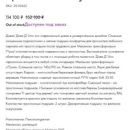
SKU:
2030622
114 100
₽
152 100
₽
Out of stock
Диван 'Дива Д' Uno это современный диван в универсальном дизайне. Сложные
скошенные подлокотники и мягкие подушки комфортны для просмотра любимого
сериала или просто отдыха после трудового дня. Механизм трансформации
'Пума' отличается высокой надежностью и прочностью. Высокая рама-основание
облегчает уборку, в том числе и с помощью робота-пылесоса. 'Дива Д' Uno
гармонично впишется в любой стиль интерьера. Механизм трансформации
«Пума». Спальное место: 140х190 см. Ровное спальное место. Ящик для белья
отсутствует. Каркас - многослойная березовая фанера, брус хвойных пород
деревьев. Наполнение сиденья- высокоэластичный ППУ марки Soft 3530.
Наполнение подушек - синтетический пух холлофайбер. Съёмный чехол - на
приспинных подушках. Изножье-основание из массива березы (индивидуальная
тонировка 11 цветов 'под дерево' или тонировка цветной эмалью по каталогу RAL.
Комплектуется креслом для отдыха, по желанию заказчика Комплектация:
Количество приспинных подушек: 2 штуки. Декоративные подушки: по желанию
покупателя.
Наполнение: Пенополиуретан
Механизм: шагающий
Материал обивки: рогожка Melange 560