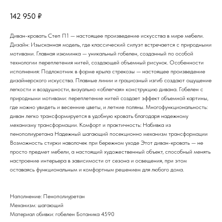
142 950
₽
Диван-кровать Степ П1 — настоящее произведение искусства в мире мебели.
Дизайн: Изысканная модель, где классический силуэт встречается с природными
мотивами. Главная изюминка — уникальный гобелен, созданный по особой
технологии переплетения нитей, создающей объемный рисунок. Особенности
исполнения: Подлокотник в форме крыла стрекозы — настоящее произведение
дизайнерского искусства. Плавные линии и грациозный изгиб создают ощущение
легкости и воздушности, визуально «облегчая» конструкцию дивана. Гобелен с
природными мотивами: переплетение нитей создает эффект объемной картины,
где можно увидеть и весенние цветы, и летние поляны. Многофункциональность:
диван легко трансформируется в удобную кровать благодаря надежному
механизму трансформации. Комфорт и практичность: Набивка из
пенополиуретана Надежный шагающий посекционно механизм трансформации
Возможность стирки наволочек при бережном уходе Этот диван-кровать — не
просто предмет мебели, а настоящий художественный объект, способный менять
настроение интерьера в зависимости от сезона и освещения, при этом
оставаясь функциональным и комфортным решением для любого дома.
Наполнение: Пенополиуретан
Механизм: шагающий
Материал обивки: гобелен Ботаника 4590