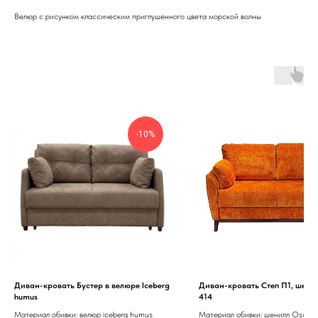
Велюр c рисунком классическим приглушенного цвета морской волны
-10%
Диван-кровать Бустер в велюре Iceberg
Диван-кровать Степ П1, шени
humus
414
Материал обивки: велюр iceberg humus
Материал обивки: шенилл Oscar 