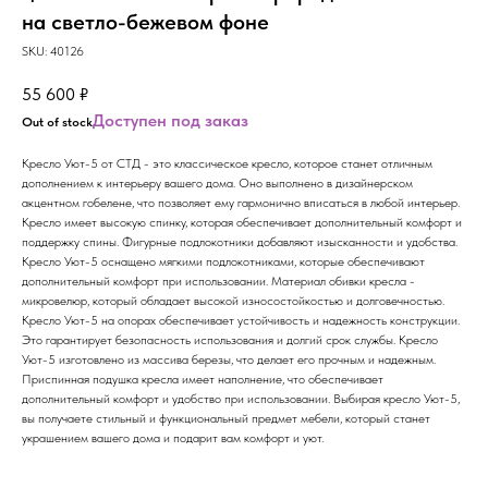
на светло-бежевом фоне
SKU:
40126
55 600
₽
Out of stock
Кресло Уют-5 от СТД - это классическое кресло, которое станет отличным
дополнением к интерьеру вашего дома. Оно выполнено в дизайнерском
акцентном гобелене, что позволяет ему гармонично вписаться в любой интерьер.
Кресло имеет высокую спинку, которая обеспечивает дополнительный комфорт и
поддержку спины. Фигурные подлокотники добавляют изысканности и удобства.
Кресло Уют-5 оснащено мягкими подлокотниками, которые обеспечивают
дополнительный комфорт при использовании. Материал обивки кресла -
микровелюр, который обладает высокой износостойкостью и долговечностью.
Кресло Уют-5 на опорах обеспечивает устойчивость и надежность конструкции.
Это гарантирует безопасность использования и долгий срок службы. Кресло
Уют-5 изготовлено из массива березы, что делает его прочным и надежным.
Приспинная подушка кресла имеет наполнение, что обеспечивает
дополнительный комфорт и удобство при использовании. Выбирая кресло Уют-5,
вы получаете стильный и функциональный предмет мебели, который станет
украшением вашего дома и подарит вам комфорт и уют.