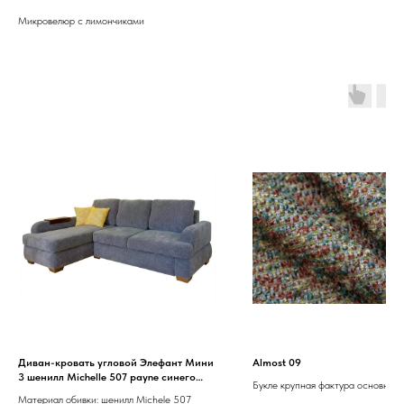
Микровелюр c лимончиками
Диван-кровать угловой Элефант Mини
Almost 09
3 шенилл Michelle 507 payne синего
Букле крупная фактура основной 
цвета
Материал обивки: шенилл Michele 507
бордовый