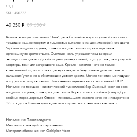
СТД
SKU:
450323
40 350
₽
89 600
₽
Компактное кресло-качалка 'Элен' для любителей всегда актуальной классики с
традиционным комфортом и пышностью выполнено из шенилла кофейного цвета.
Удобные подушки сиденья, спинки и подлокотников создают идеальную
эргономику во время отдыха. Съемные чехлы упрощают уход во время
эксплуатации дивана. Дизайн модели универсальный, подходит как для городской
квартиры, так и для загородного дома. Кресло - качалка - это не только
качественный отдых и польза для здоровья, но и безусловное удовольствие от
ощущения 'утопания' в обнимающем уютном кресле. Мягкие приспинные подушки
и подушки на подлокотниках Наполнение сиденья - высокоэластичный ППУ
Наполнение подушек - синтетический пух холлофайбер Съемный чехол на всех
подушках: сиденья, спинки, подлокотников Каркас - многослойная фанера, брус
хвойных пород деревьев Опора - механизм маятникового качания и поворота на
360 градусов Комплектуется диваном - кроватью по желанию заказчика
Наполнение: Пенополиуретан
Механизм: качающийся с вращением
Материал обивки: шенилл Gold plain Vizon