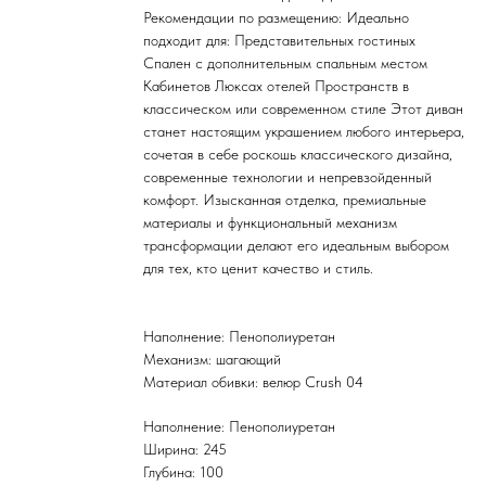
Рекомендации по размещению: Идеально
подходит для: Представительных гостиных
Спален с дополнительным спальным местом
Кабинетов Люксах отелей Пространств в
классическом или современном стиле Этот диван
станет настоящим украшением любого интерьера,
сочетая в себе роскошь классического дизайна,
современные технологии и непревзойденный
комфорт. Изысканная отделка, премиальные
материалы и функциональный механизм
трансформации делают его идеальным выбором
для тех, кто ценит качество и стиль.
Наполнение: Пенополиуретан
Механизм: шагающий
Материал обивки: велюр Crush 04
Наполнение: Пенополиуретан
Ширина: 245
Глубина: 100