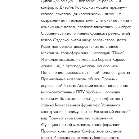
Диван «Дива Д2» — воплощение роскоши и
комфорта Дизайн: Роскошная модель премиум-
класса, сочетающая классический дизайн с
современными технологиями. Элегантные линии и
изысканные детали создают впечатляющий образ.
Особенности исполнения: Обивка: премиальный
велюр Отделка: витой шнур золотистого цвета
Каретная стяжка: декоративная на спинке
Механизм трансформации: шагающий “Пума”
Изножье: высокое, из массива березы Каркас:
усиленный, с ортопедическим основанием
Наполнение: высокоэластичный пенополиуретан
Премиальные материалы обивки Прочный
деревянный каркас Анатомическое наполнение-
высокоэластичный ППУ Удобный шагающий
механизм Высокое изножье для комфортного
отдыха Качественная фурнитура Усиленная
конструкция Преимущества: Роскошный внешний
вид Премиальное качество исполнения
Функциональный механизм трансформации
Прочная конструкция Комфортное спальное
место Изысканная отделка Долговечность