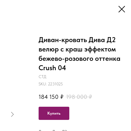
Диван-кровать Дива Д2
велюр с краш эффектом
бежево-розового оттенка
Crush 04
СТД
SKU:
2231025
184 150
₽
198 000
₽
Купить